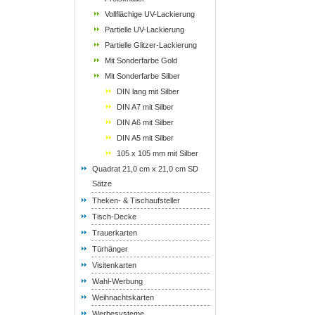
Vollflächige UV-Lackierung
Partielle UV-Lackierung
Partielle Glitzer-Lackierung
Mit Sonderfarbe Gold
Mit Sonderfarbe Silber
DIN lang mit Silber
DIN A7 mit Silber
DIN A6 mit Silber
DIN A5 mit Silber
105 x 105 mm mit Silber
Quadrat 21,0 cm x 21,0 cm SD
Sätze
Theken- & Tischaufsteller
Tisch-Decke
Trauerkarten
Türhänger
Visitenkarten
Wahl-Werbung
Weihnachtskarten
Werbesysteme