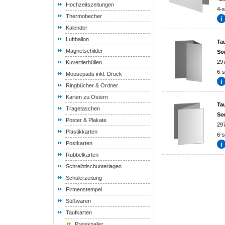
Hochzeitszeitungen
4-s
Thermobecher
Kalender
Luftballon
Tau
Magnetschilder
So
29
Kuvertierhüllen
6-s
Mousepads inkl. Druck
Ringbücher & Ordner
Karten zu Ostern
Tau
Tragetaschen
So
Poster & Plakate
29
Plastikkarten
6-s
Postkarten
Rubbelkarten
Schreibtischunterlagen
Schülerzeitung
Firmenstempel
Süßwaren
Taufkarten
Preisknaller