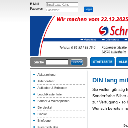
E-Mail
Passwort
STARTSEITE
ALLE
Suche
Abiturzeitung
DIN lang mit
Aktenordner
Aufkleber & Ettiketten
Sie wollen günstig 
Leuchtkastenfolie
Sonderfarbe Silber 
Banner & Werbeplanen
zur Verfügung - so 
Bierdeckel
Wunsch bereits inn
Blöcke
Briefbogen
Be
Kuvertierhüllen