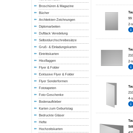
Broschüren & Magazine
Tau
Bücher
99
Architekten-Zeichnungen
2-s
Diplomarbeiten
Duftlack Veredelung
Selbstdurchschreibesätze
Gruß- & Einladungskarten
Tau
Eintrittskarten
21
Hissflaggen
2-s
Flyer & Folder
Exklusive Flyer & Folder
Flyer Sonderformen
Tau
Fototapeten
21
Foto-Geschenke
4-s
Bodenaufkleber
Karten zum Geburtstag
Bedruckte Gläser
Tau
Hefte
Sil
Hochzeitskarten
42