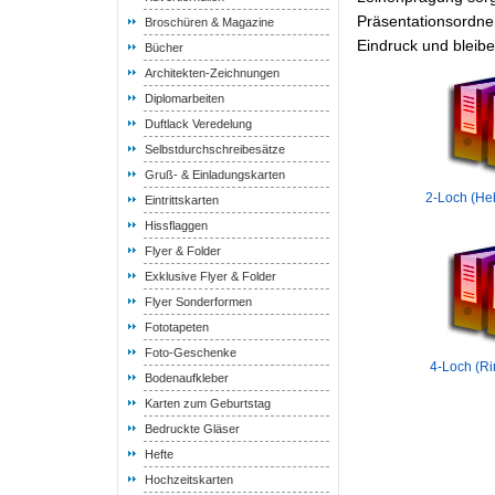
Präsentationsordne
Broschüren & Magazine
Eindruck und bleibe
Bücher
Architekten-Zeichnungen
Diplomarbeiten
Duftlack Veredelung
Selbstdurchschreibesätze
Gruß- & Einladungskarten
2-Loch (He
Eintrittskarten
Hissflaggen
Flyer & Folder
Exklusive Flyer & Folder
Flyer Sonderformen
Fototapeten
Foto-Geschenke
4-Loch (R
Bodenaufkleber
Karten zum Geburtstag
Bedruckte Gläser
Hefte
Hochzeitskarten