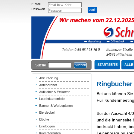
E-Mail
Passwort
STARTSEITE
ALLE
Suche
Abiturzeitung
Ringbücher
Aktenordner
Aufkleber & Ettiketten
Bei uns können Sie 
Leuchtkastenfolie
Für Kundenmeetings
Banner & Werbeplanen
Bierdeckel
Bei der Auswahl 4/0
Blöcke
und die Innenseite 
bedruckt haben, bes
Briefbogen
Leinenprägung sorgt
Kuvertierhüllen