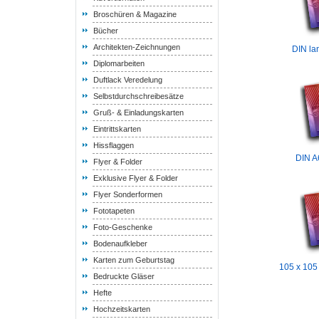
Broschüren & Magazine
Bücher
Architekten-Zeichnungen
DIN lan
Diplomarbeiten
Duftlack Veredelung
Selbstdurchschreibesätze
Gruß- & Einladungskarten
Eintrittskarten
Hissflaggen
DIN A6
Flyer & Folder
Exklusive Flyer & Folder
Flyer Sonderformen
Fototapeten
Foto-Geschenke
Bodenaufkleber
Karten zum Geburtstag
105 x 105
Bedruckte Gläser
Hefte
Hochzeitskarten