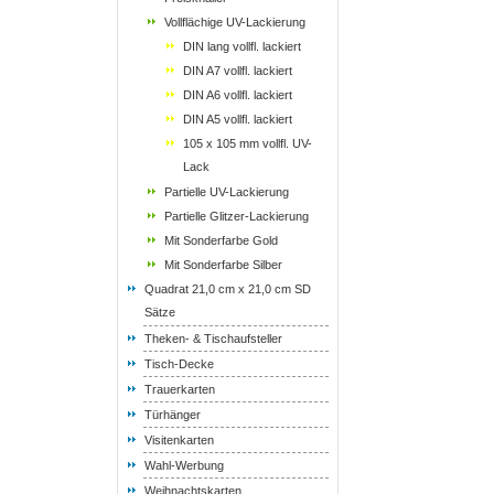
Vollflächige UV-Lackierung
DIN lang vollfl. lackiert
DIN A7 vollfl. lackiert
DIN A6 vollfl. lackiert
DIN A5 vollfl. lackiert
105 x 105 mm vollfl. UV-
Lack
Partielle UV-Lackierung
Partielle Glitzer-Lackierung
Mit Sonderfarbe Gold
Mit Sonderfarbe Silber
Quadrat 21,0 cm x 21,0 cm SD
Sätze
Theken- & Tischaufsteller
Tisch-Decke
Trauerkarten
Türhänger
Visitenkarten
Wahl-Werbung
Weihnachtskarten