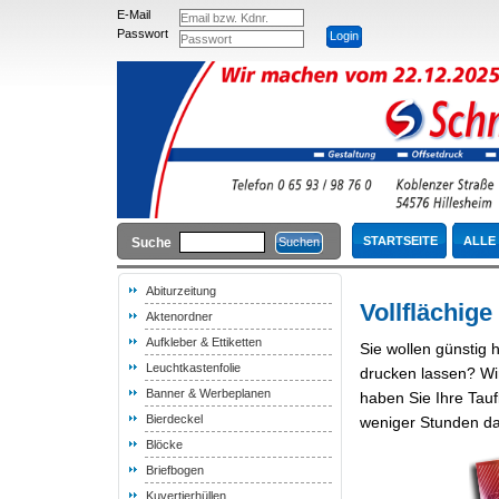
E-Mail
Passwort
STARTSEITE
ALLE
Suche
Abiturzeitung
Vollflächig
Aktenordner
Aufkleber & Ettiketten
Sie wollen günstig 
Leuchtkastenfolie
drucken lassen? Wir
Banner & Werbeplanen
haben Sie Ihre Tauf
Bierdeckel
weniger Stunden d
Blöcke
Briefbogen
Kuvertierhüllen