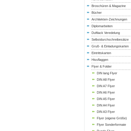
Broschüren & Magazine
Bücher
Architekten-Zeichnungen
Diplomarbeiten
Duftlack Veredelung
Selbstdurchschreibesätze
Gruß- & Einladungskarten
Eintrittskarten
Hissflaggen
Flyer & Folder
DIN lang Flyer
DIN A8 Flyer
DIN A7 Flyer
DIN A6 Flyer
DIN A5 Flyer
DIN A4 Flyer
DIN A3 Flyer
Flyer (eigene Größe)
Flyer Sonderformate