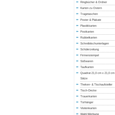
Ringbücher & Ordner
Karten zu Ostern
Tragetaschen
Poster & Plakate
Plastikkarten
Postkarten
Rubbelkarten
Schreibtischunterlagen
Schülerzeitung
Firmenstempel
Süßwaren
Taufkarten
Quadrat 21,0 cm x 21,0 cm
Sätze
Theken- & Tischaufsteller
Tisch-Decke
Trauerkarten
Türhänger
Visitenkarten
Wahl-Werbung