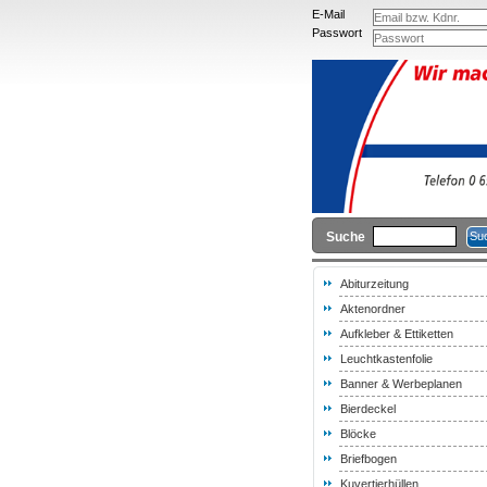
E-Mail
Passwort
Suche
Abiturzeitung
Aktenordner
Aufkleber & Ettiketten
Leuchtkastenfolie
Banner & Werbeplanen
Bierdeckel
Blöcke
Briefbogen
Kuvertierhüllen