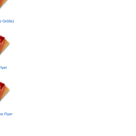
ne Größe)
lyer
he Flyer