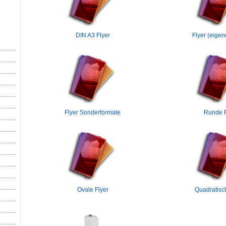
DIN A3 Flyer
Flyer (eige
Flyer Sonderformate
Runde F
Ovale Flyer
Quadratisc