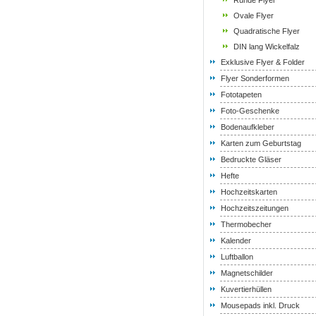
Runde Flyer
Ovale Flyer
Quadratische Flyer
DIN lang Wickelfalz
Exklusive Flyer & Folder
Flyer Sonderformen
Fototapeten
Foto-Geschenke
Bodenaufkleber
Karten zum Geburtstag
Bedruckte Gläser
Hefte
Hochzeitskarten
Hochzeitszeitungen
Thermobecher
Kalender
Luftballon
Magnetschilder
Kuvertierhüllen
Mousepads inkl. Druck