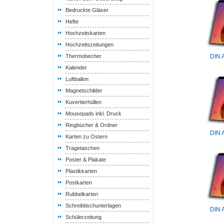
Bedruckte Gläser
Hefte
Hochzeitskarten
Hochzeitszeitungen
Thermobecher
DIN 
Kalender
Luftballon
Magnetschilder
Kuvertierhüllen
Mousepads inkl. Druck
Ringbücher & Ordner
DIN 
Karten zu Ostern
Tragetaschen
Poster & Plakate
Plastikkarten
Postkarten
Rubbelkarten
Schreibtischunterlagen
DIN 
Schülerzeitung