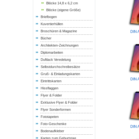
Blöcke 14,8 x 6,2 cm
Blöcke (eigene Größe)
Briefbogen
Kuvertierhüllen
Broschüren & Magazine
DIN 
Bücher
Architekten-Zeichnungen
Diplomarbeiten
Duftlack Veredelung
Selbstdurchschreibesätze
Gruß- & Einladungskarten
DIN 
Eintrittskarten
Hissflaggen
Flyer & Folder
Exklusive Flyer & Folder
Flyer Sonderformen
Fototapeten
Foto-Geschenke
DIN 
Bodenaufkleber
Karten zum Geburtstag