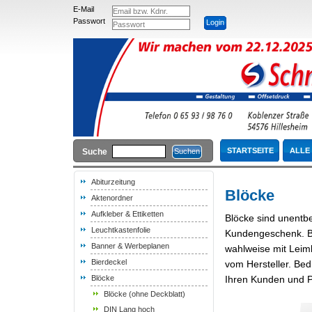
E-Mail
Passwort
STARTSEITE
ALLE
Suche
Abiturzeitung
Blöcke
Aktenordner
Aufkleber & Ettiketten
Blöcke sind unentbe
Leuchtkastenfolie
Kundengeschenk. Be
Banner & Werbeplanen
wahlweise mit Leimb
Bierdeckel
vom Hersteller. Bed
Blöcke
Ihren Kunden und Pa
Blöcke (ohne Deckblatt)
DIN Lang hoch