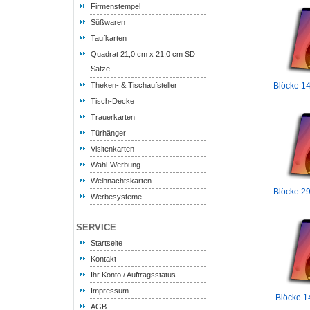
Firmenstempel
Süßwaren
Taufkarten
Quadrat 21,0 cm x 21,0 cm SD
Sätze
Theken- & Tischaufsteller
Blöcke 14
Tisch-Decke
Trauerkarten
Türhänger
Visitenkarten
Wahl-Werbung
Weihnachtskarten
Blöcke 29
Werbesysteme
SERVICE
Startseite
Kontakt
Ihr Konto / Auftragsstatus
Impressum
Blöcke 1
AGB